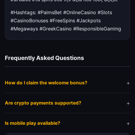
#Hashtags: #PalmsBet #OnlineCasino #Slots
#CasinoBonuses #FreeSpins #Jackpots
#Megaways #GreekCasino #ResponsibleGaming
Frequently Asked Questions
How do I claim the welcome bonus?
Register an account and follow the bonus activation
Are crypto payments supported?
instructions inside your profile.
Most platforms support Bitcoin, Ethereum and other
Is mobile play available?
popular cryptocurrencies.