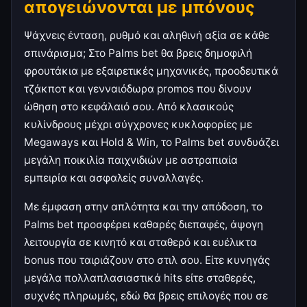
απογειώνονται με μπόνους
Ψάχνεις ένταση, ρυθμό και αληθινή αξία σε κάθε
σπινάρισμα; Στο Palms bet θα βρεις δημοφιλή
φρουτάκια με εξαιρετικές μηχανικές, προοδευτικά
τζάκποτ και γενναιόδωρα promos που δίνουν
ώθηση στο κεφάλαιό σου. Από κλασικούς
κυλίνδρους μέχρι σύγχρονες κυκλοφορίες με
Megaways και Hold & Win, το Palms bet συνδυάζει
μεγάλη ποικιλία παιχνιδιών με αστραπιαία
εμπειρία και ασφαλείς συναλλαγές.
Με έμφαση στην απλότητα και την απόδοση, το
Palms bet προσφέρει καθαρές διεπαφές, άψογη
λειτουργία σε κινητό και σταθερό και ευέλικτα
bonus που ταιριάζουν στο στιλ σου. Είτε κυνηγάς
μεγάλα πολλαπλασιαστικά hits είτε σταθερές,
συχνές πληρωμές, εδώ θα βρεις επιλογές που σε