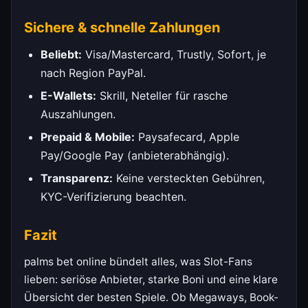
Sichere & schnelle Zahlungen
Beliebt:
Visa/Mastercard, Trustly, Sofort, je
nach Region PayPal.
E-Wallets:
Skrill, Neteller für rasche
Auszahlungen.
Prepaid & Mobile:
Paysafecard, Apple
Pay/Google Pay (anbieterabhängig).
Transparenz:
Keine versteckten Gebühren,
KYC-Verifizierung beachten.
Fazit
palms bet online bündelt alles, was Slot-Fans
lieben: seriöse Anbieter, starke Boni und eine klare
Übersicht der besten Spiele. Ob Megaways, Book-