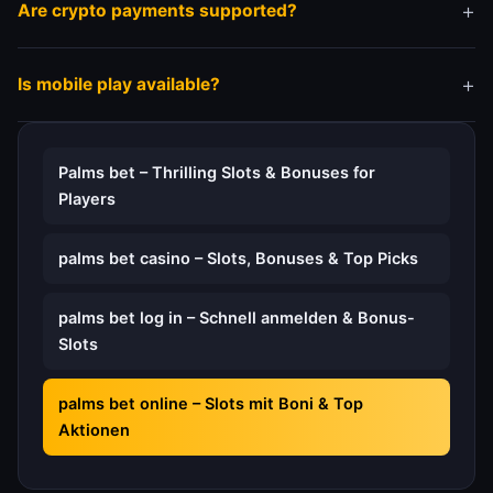
Are crypto payments supported?
instructions inside your profile.
Most platforms support Bitcoin, Ethereum and other
Is mobile play available?
popular cryptocurrencies.
The platform is fully optimized for smartphones and
tablets.
Palms bet – Thrilling Slots & Bonuses for
Players
palms bet casino – Slots, Bonuses & Top Picks
palms bet log in – Schnell anmelden & Bonus-
Slots
palms bet online – Slots mit Boni & Top
Aktionen