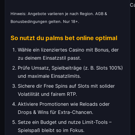
C
Hinweis: Angebote variieren je nach Region. AGB &
Bonusbedingungen gelten. Nur 18+.
So nutzt du palms bet online optimal
Wähle ein lizenziertes Casino mit Bonus, der
zu deinem Einsatzstil passt.
Prüfe Umsatz, Spielbeiträge (z. B. Slots 100%)
und maximale Einsatzlimits.
Sichere dir Free Spins auf Slots mit solider
Volatilität und fairem RTP.
Aktiviere Promotionen wie Reloads oder
Drops & Wins für Extra-Chancen.
Setze ein Budget und nutze Limit-Tools –
Spielspaß bleibt so im Fokus.