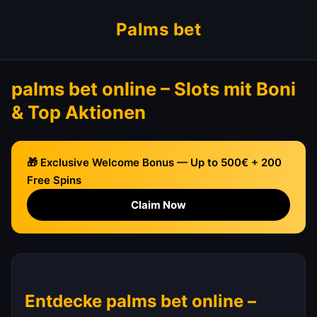
Palms bet
palms bet online – Slots mit Boni
& Top Aktionen
🎁 Exclusive Welcome Bonus — Up to 500€ + 200
Free Spins
Claim Now
Entdecke palms bet online –